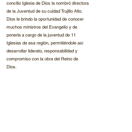
concilio Iglesia de Dios la nombró directora
de la Juventud de su cuidad Trujillo Alto.
Dios le brindo la oportunidad de conocer
muchos ministros del Evangelio y de
ponerla a cargo de la juventud de 11
Iglesias de esa región, permitiéndole así
desarrollar liderato, responsabilidad y
compromiso con la obra del Reino de
Dios.
En el año 2003, en un viaje misionero de
su Iglesia a la hermosa Isla de Cuba, por
el destino de Dios, conoció al que
actualmente es su esposo y compañero
fiel, el pastor Yoan Hechavarria. Juntos, y
en mucha oración y ayuno comenzaron su
jornada hacia la voluntad y el propósito de