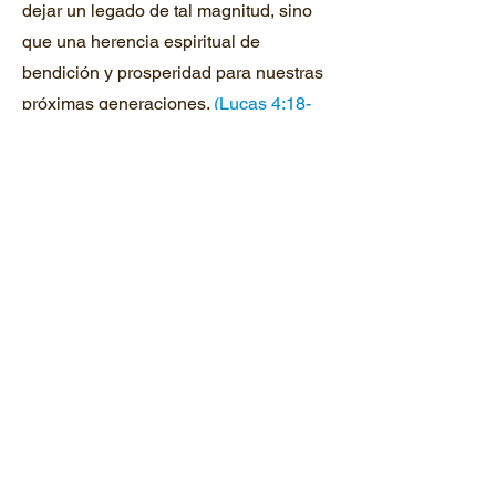
dejar un legado de tal magnitud, sino
que una herencia espiritual de
bendición y prosperidad para nuestras
próximas generaciones.
(Lucas 4:18-
19; Lucas 10:2-6)
Horario de Oficina:
Martes: 9AM / 1PM
Jueves: 9AM / 1PM
Horario de Servicios:
Domingos 10:30 AM (Servicio de
Celebración)
Martes 7:3
0 PM (Oración y Estudio
Bíblico)