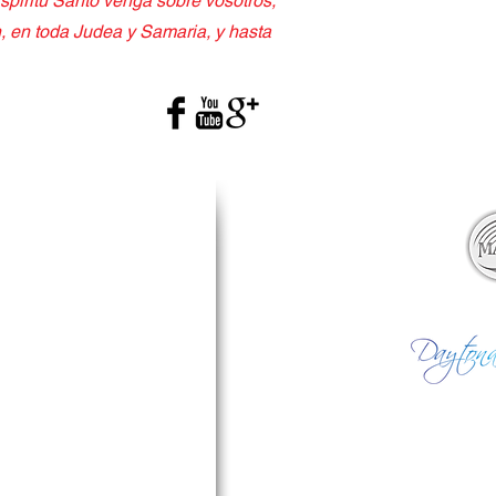
spíritu Santo venga sobre vosotros;
n, en toda Judea y Samaria, y hasta
Ministerio Aposotl
elebración)
 Bíblico)
óvenes)
 PM
 de Luz
ción 5:00 AM