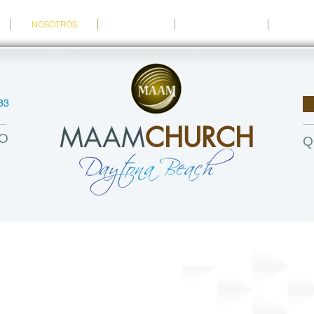
NOSOTROS
GALERIA
MINISTERIOS
CONT
33
MAAM
CHURCH
DO
Q