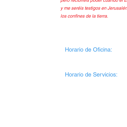
pero recibiréis poder cuando el E
y me seréis testigos en Jerusalé
los confines de la tierra.
Horario de Oficina:
Martes: 9AM / 1PM
Jueves: 9AM / 1PM
Horario de Servicios:
Domingos 10:30 AM (Servicio de C
Martes 7:3
0 PM (Oración y Estudio
Miércoles: 7:30 PM (S
ervicio de J
Ultimo Viernes de cada mes 7:00
(Servicio de Jóvenes) Generación
Sábados: Tiempo de Clamor y Ora